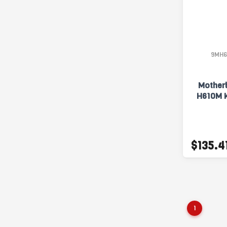
9MH6
Mother
H610M K
$135.4
1