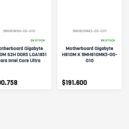
9MH81MSH-00-G10
9MH810MK5-00-G10
EN STOCK
EN STOCK
otherboard Gigabyte
Motherboard Gigabyte
0M S2H DDR5 LGA1851
H810M K 9MH810MK5-00-
ara Intel Core Ultra
G10
90.758
$191.600