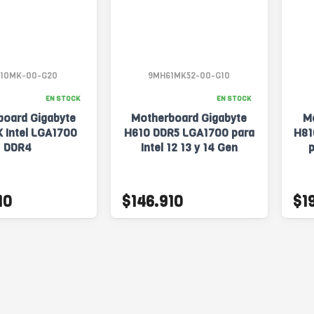
10MK-00-G20
9MH61MK52-00-G10
EN STOCK
EN STOCK
board Gigabyte
Motherboard Gigabyte
M
 Intel LGA1700
H610 DDR5 LGA1700 para
H81
DDR4
Intel 12 13 y 14 Gen
p
10
$146.910
$1