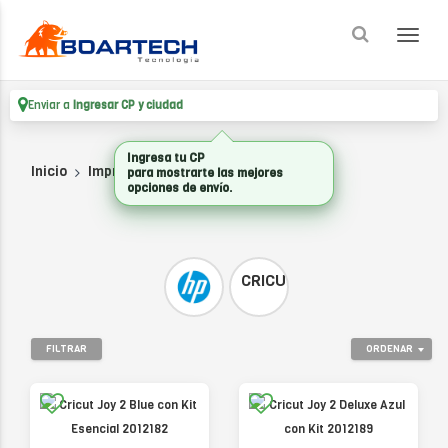
Enviar a
Ingresar CP y ciudad
Ingresa tu CP
Inicio
Impresoras
PLOTTERS
para mostrarte las mejores
opciones de envío.
CRICUT
FILTRAR
ORDENAR