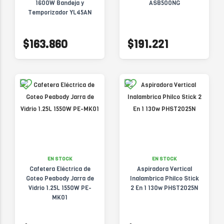
1600W Bandeja y
ASB500NG
Temporizador YL45AN
Yelmo
$163.860
$191.221
EN STOCK
EN STOCK
Cafetera Eléctrica de
Aspiradora Vertical
Goteo Peabody Jarra de
Inalambrica Philco Stick
Vidrio 1.25L 1550W PE-
2 En 1 130w PHST2025N
MK01