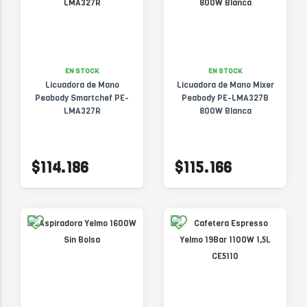
EN STOCK
EN STOCK
Licuadora de Mano
Licuadora de Mano Mixer
Peabody Smartchef PE-
Peabody PE-LMA327B
LMA327R
800W Blanca
$114.186
$115.166