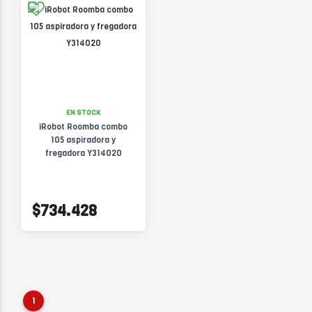
EN STOCK
iRobot Roomba combo
105 aspiradora y
fregadora Y314020
$734.428
1