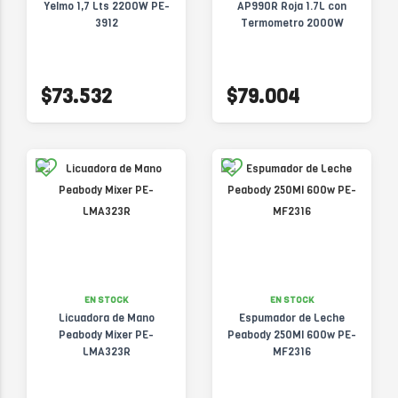
Yelmo 1,7 Lts 2200W PE-
AP990R Roja 1.7L con
3912
Termometro 2000W
$73.532
$79.004
EN STOCK
EN STOCK
Licuadora de Mano
Espumador de Leche
Peabody Mixer PE-
Peabody 250Ml 600w PE-
LMA323R
MF2316