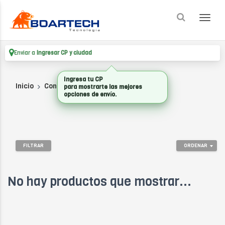
Enviar a
Ingresar CP y ciudad
Ingresa tu CP
Inicio
Consumibles
TINTAS
para mostrarte las mejores
opciones de envío.
FILTRAR
ORDENAR
No hay productos que mostrar...