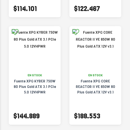
$114.101
$122.467
EN STOCK
EN STOCK
Fuente XPG KYBER 750W
Fuente XPG CORE
80 Plus Gold ATX 3.1 PCIe
REACTOR II VE 850W 80
5.0 12VHPWR
Plus Gold ATX 12V v3.1
$144.889
$188.553