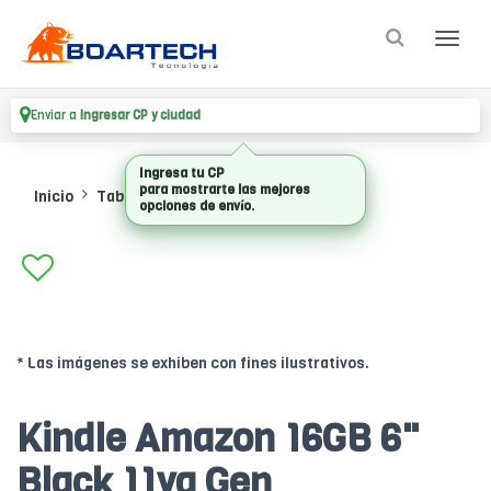
Enviar a
Ingresar CP y ciudad
Ingresa tu CP
para mostrarte las mejores
Inicio
Tablet
Ebook
opciones de envío.
* Las imágenes se exhiben con fines ilustrativos.
Kindle Amazon 16GB 6"
Black 11va Gen