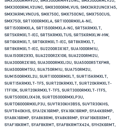
SMX3000RMHV2U, SMX3000RMHV2UNC, SMX3000RMLV2U,
SMX3000RMLV2UNC, SMX3000RMLVUS, SMX3KR2UNCX145,
SMX3KRMLVNCUS, SMX750C, SMX750CNC, SMX750CUS,
SMX750I, SRT1000RMXLA, SRT1000RMXLA-NC,
SRT1500RMXLA, SRT1500RMXLA-NC, SRT5KRMXLT,
SRT5KRMXLT-IEC, SRT5KRMXLTUS, SRT5KRMXLW-HW,
SRT6KRMXLT, SRT6KRMXLT-IEC, SRT8KRMXLT,
SRT8KRMXLT-IEC, SU2200R3X167, SUA1000RM1U,
SUA1500R2X93, SUA2200R2X106, SUA2200RMI2U,
SUA3000R2X180, SUA3000RMXLI3U, SUA5000R5TXFMR,
SUA5000RMT5U, SUA750RM1U, SUA750RM2U,
SUM1500RMXL2U, SURT10000RMXLT, SURT15KRMXLT,
SURT15KRMXLT-TF5, SURT20KRMXLT, SURT20KRMXLT-
1TF10K, SURT20KRMXLT-TF5, SURT3000RMXLT-1TF5,
SURT5000XLIX438, SURTD5000RMXLP3U,
SURTD6000RMXLP3U, SUVTR30KH3B5S, SUVTR30KHS,
SUVTR40KHS, SYA12K16RMP, SYA16K16RMP, SYA4K8RMP,
SYA8K16RMP, SYA8K8RMI, SYA8K8RMP, SYAF16KBXRMT,
SYAF16KRMT, SYAF8KRMT, SYAF8KRMTX424, SYH2K6RMT,