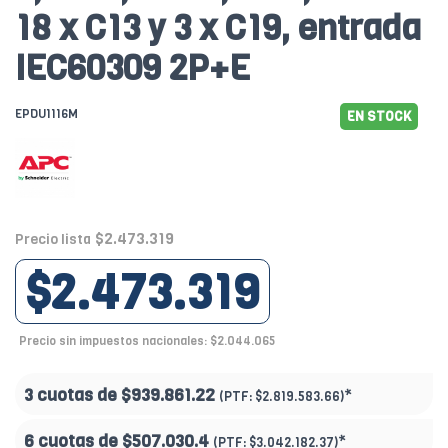
18 x C13 y 3 x C19, entrada
IEC60309 2P+E
EPDU1116M
EN STOCK
$2.473.319
Precio lista
$2.473.319
Precio sin impuestos nacionales: $2.044.065
3 cuotas de
$939.861.22
*
(PTF:
$2.819.583.66)
6 cuotas de
$507.030.4
*
(PTF:
$3.042.182.37)