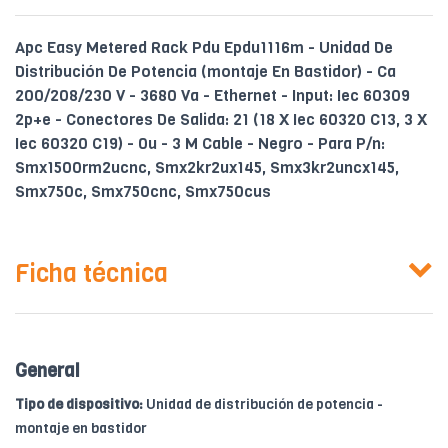
Apc Easy Metered Rack Pdu Epdu1116m - Unidad De
Distribución De Potencia (montaje En Bastidor) - Ca
200/208/230 V - 3680 Va - Ethernet - Input: Iec 60309
2p+e - Conectores De Salida: 21 (18 X Iec 60320 C13, 3 X
Iec 60320 C19) - 0u - 3 M Cable - Negro - Para P/n:
Smx1500rm2ucnc, Smx2kr2ux145, Smx3kr2uncx145,
Smx750c, Smx750cnc, Smx750cus
Ficha técnica
General
Tipo de dispositivo:
Unidad de distribución de potencia -
montaje en bastidor