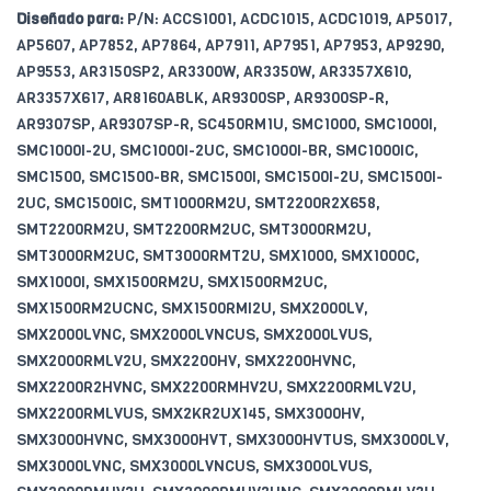
Diseñado para:
P/N: ACCS1001, ACDC1015, ACDC1019, AP5017,
AP5607, AP7852, AP7864, AP7911, AP7951, AP7953, AP9290,
AP9553, AR3150SP2, AR3300W, AR3350W, AR3357X610,
AR3357X617, AR8160ABLK, AR9300SP, AR9300SP-R,
AR9307SP, AR9307SP-R, SC450RM1U, SMC1000, SMC1000I,
SMC1000I-2U, SMC1000I-2UC, SMC1000I-BR, SMC1000IC,
SMC1500, SMC1500-BR, SMC1500I, SMC1500I-2U, SMC1500I-
2UC, SMC1500IC, SMT1000RM2U, SMT2200R2X658,
SMT2200RM2U, SMT2200RM2UC, SMT3000RM2U,
SMT3000RM2UC, SMT3000RMT2U, SMX1000, SMX1000C,
SMX1000I, SMX1500RM2U, SMX1500RM2UC,
SMX1500RM2UCNC, SMX1500RMI2U, SMX2000LV,
SMX2000LVNC, SMX2000LVNCUS, SMX2000LVUS,
SMX2000RMLV2U, SMX2200HV, SMX2200HVNC,
SMX2200R2HVNC, SMX2200RMHV2U, SMX2200RMLV2U,
SMX2200RMLVUS, SMX2KR2UX145, SMX3000HV,
SMX3000HVNC, SMX3000HVT, SMX3000HVTUS, SMX3000LV,
SMX3000LVNC, SMX3000LVNCUS, SMX3000LVUS,