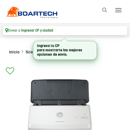
Enviar a
Ingresar CP y ciudad
Ingresa tu CP
para mostrarte las mejores
Inicio
Scanners_1
Scanners
opciones de envío.