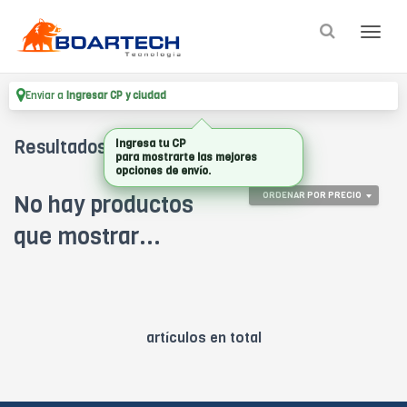
Enviar a
Ingresar CP y ciudad
Resultados para
"intel core i3"
Ingresa tu CP
para mostrarte las mejores
opciones de envío.
ORDENAR POR PRECIO
No hay productos
que mostrar...
artículos en total