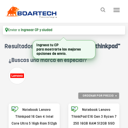
Enviar a
Ingresar CP y ciudad
Resultados para
"notebook lenovo thinkpad"
Ingresa tu CP
para mostrarte las mejores
opciones de envío.
¿Buscas una marca en especial?
ORDENAR POR PRECIO