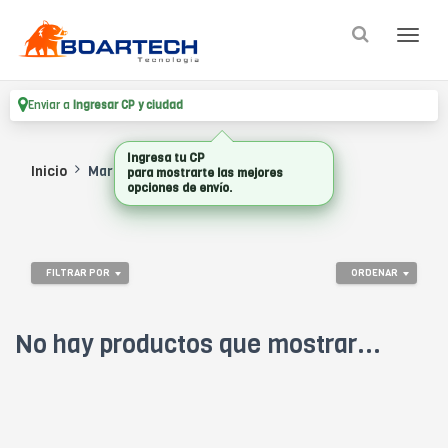
Enviar a
Ingresar CP y ciudad
Ingresa tu CP
Inicio
Marca
VERTIV
para mostrarte las mejores
opciones de envío.
FILTRAR POR
ORDENAR
No hay productos que mostrar...