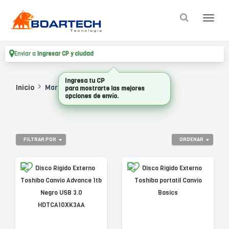
Enviar a
Ingresar CP y ciudad
Ingresa tu CP
Inicio
Marca
TOSHIBA STORAGE
para mostrarte las mejores
opciones de envío.
FILTRAR POR
ORDENAR