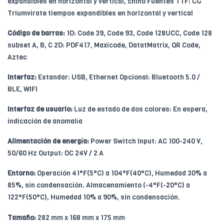
expandibles en horizontal y vertical, chino Fuentes TTF: CG
Triumvirate tiempos expandibles en horizontal y vertical
Código de barras:
1D: Code 39, Code 93, Code 128UCC, Code 128
subset A, B, C 2D: PDF417, Maxicode, DatatMatrix, QR Code,
Aztec
Interfaz:
Estandar: USB, Ethernet Opcional: Bluetooth 5.0 /
BLE, WIFI
Interfaz de usuario:
Luz de estado de dos colores: En espera,
indicación de anomalía
Alimentación de energía:
Power Switch Input: AC 100-240 V,
50/60 Hz Output: DC 24V / 2 A
Entorno:
Operación 41°F(5°C) a 104°F(40°C), Humedad 30% a
85%, sin condensación. Almacenamiento (-4°F(-20°C) a
122°F(50°C), Humedad 10% a 90%, sin condensación.
Tamaño:
282 mm x 168 mm x 175 mm