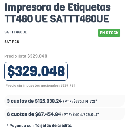
Impresora de Etiquetas
TT460 UE SATTT460UE
SATTT460UE
EN STOCK
SAT PCS
$329.048
Precio lista
$329.048
Precio sin impuestos nacionales: $297.781
3 cuotas de
$125.038.24
*
(PTF:
$375.114.72)
6 cuotas de
$67.454.84
*
(PTF:
$404.729.04)
* Pagando con
Tarjetas de crédito
.