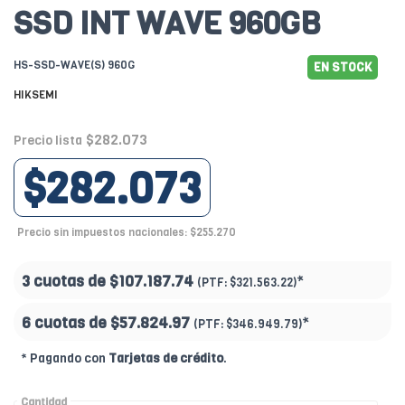
SSD INT WAVE 960GB
HS-SSD-WAVE(S) 960G
EN STOCK
HIKSEMI
$282.073
Precio lista
$282.073
Precio sin impuestos nacionales: $255.270
3 cuotas de
$107.187.74
*
(PTF:
$321.563.22)
6 cuotas de
$57.824.97
*
(PTF:
$346.949.79)
* Pagando con
Tarjetas de crédito
.
Cantidad