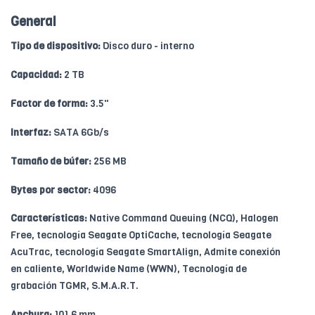
General
Tipo de dispositivo:
Disco duro - interno
Capacidad:
2 TB
Factor de forma:
3.5"
Interfaz:
SATA 6Gb/s
Tamaño de búfer:
256 MB
Bytes por sector:
4096
Características:
Native Command Queuing (NCQ), Halogen
Free, tecnología Seagate OptiCache, tecnología Seagate
AcuTrac, tecnología Seagate SmartAlign, Admite conexión
en caliente, Worldwide Name (WWN), Tecnología de
grabación TGMR, S.M.A.R.T.
Anchura:
101.6 mm