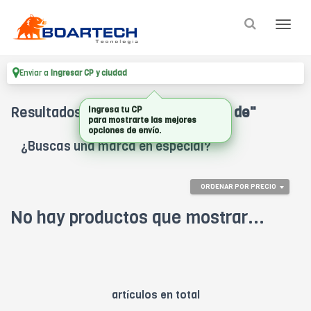
Enviar a
Ingresar CP y ciudad
Resultados para
"combo simulador de"
Ingresa tu CP
para mostrarte las mejores
opciones de envío.
¿Buscas una marca en especial?
ORDENAR POR PRECIO
No hay productos que mostrar...
artículos en total