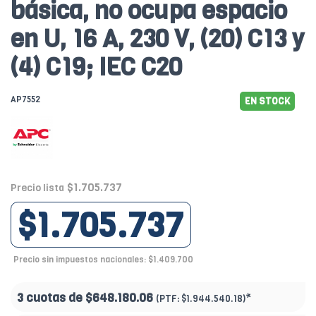
básica, no ocupa espacio
en U, 16 A, 230 V, (20) C13 y
(4) C19; IEC C20
AP7552
EN STOCK
$1.705.737
Precio lista
$1.705.737
Precio sin impuestos nacionales: $1.409.700
3 cuotas de
$648.180.06
*
(PTF:
$1.944.540.18)