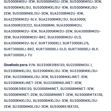
SU5000RMI5U-1EW, SU5000RMI5U-2EW, SU5000RMI5U-3EW,
SU5000RMXLI5U, SU5000RMXLI5U-1EW, SU5000RMXLI5U-
2EW, SU5000RMXLI5U-3EW, SUA2200RMI2U-1EW,
SUA2200RMI2U-SLV, SUA2200RMXLI3U, SUA3000I,
SUA3000R2IX322, SUA3000RMI, SUA3000RMI2U,
SUA3000RMI2U-1EW, SUA3000RMI2U-2EW, SUA3000RMI2U-
3EW, SUA3000RMI2U-BRZ, SUA3000RMI2U-GLD,
SUA3000RMI2U-SLV, SURT3000XLI, SURT3000XLI/S,
SURT3000XLI-BRZ, SURT3000XLI-GLD, SURT3000XLI-SLV,
SURT3000XLI-TU
Diseñado para:
P/N: SU2200R3IBX120, SU2200RMI3U.1,
SU2200RMXLI3U, SU2200RMXLI3U-1EW, SU2200RMXLI3U-
2EW, SU2200RMXLI3U-3EW, SU2200RMXLINET-1EW,
SU2200RMXLINET-2EW, SU2200RMXLINET-3EW,
SU3000R3IBX120, SU3000RMINET, SU3000RMINET-1EW,
SU3000RMINET-2EW, SU3000RMINET-3EW, SU3000RMTX136,
SU3000RMXLI3U, SU3000RMXLI3U-1EW, SU3000RMXLI3U-
2EW, SU3000RMXLI3U-3EW, SU5000R51BX120,