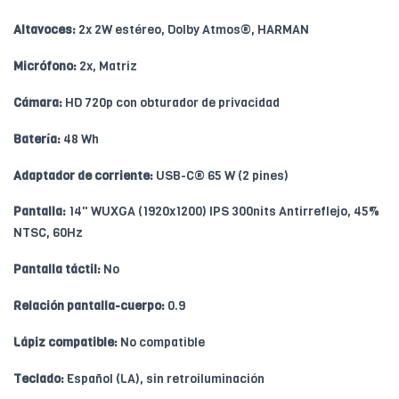
Altavoces:
2x 2W estéreo, Dolby Atmos®, HARMAN
Micrófono:
2x, Matriz
Cámara:
HD 720p con obturador de privacidad
Batería:
48 Wh
Adaptador de corriente:
USB-C® 65 W (2 pines)
Pantalla:
14" WUXGA (1920x1200) IPS 300nits Antirreflejo, 45%
NTSC, 60Hz
Pantalla táctil:
No
Relación pantalla-cuerpo:
0.9
Lápiz compatible:
No compatible
Teclado:
Español (LA), sin retroiluminación