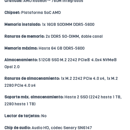
Gráficos:
AMD Radeon™ 780M integrados
Chipset:
Plataforma SoC AMD
Memoria instalada:
1x 16GB SODIMM DDR5-5600
Ranuras de memoria:
2x DDR5 SO-DIMM, doble canal
Memoria máxima:
Hasta 64 GB DDR5-5600
Almacenamiento:
512GB SSD M.2 2242 PCIe® 4.0x4 NVMe®
Opal 2.0
Ranuras de almacenamiento:
1x M.2 2242 PCIe 4.0 x4, 1x M.2
2280 PCIe 4.0 x4
Soporte máx. almacenamiento:
Hasta 2 SSD (2242 hasta 1 TB,
2280 hasta 1 TB)
Lector de tarjetas:
No
Chip de audio:
Audio HD, códec Senary SN6147