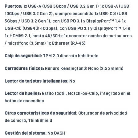
Puertos:
1x USB-A (USB 5Gbps / USB 3.2 Gen 1) 1x USB-A (USB
10Gbps / USB 3.2 Gen 2), siempre encendido 1x USB-C® (USB
5Gbps / USB 3.2 Gen 1), con USB PD 3.1 y DisplayPort™ 1.4 1x
USB-C® (USB4® 40Gbps), con USB PD 3.1 y DisplayPort™ 1.4a
1x HDMI® 2.1, hasta 4K/60Hz 1x conector combo de auriculares
/ micrófono (3,5mm) 1x Ethernet (RJ-45)
Chip de seguridad:
TPM 2.0 discreto habilitado
Cerraduras físicas:
Ranura Kensington® Nano (2,5 x 6 mm)
Lector de tarjetas inteligentes:
No
Lector de huellas:
Estilo táctil, Match-on-Chip, integrado en el
botón de encendido
Otras características de seguridad:
Obturador de privacidad
de cámara, ThinkShield
Gestión del sistema:
No DASH