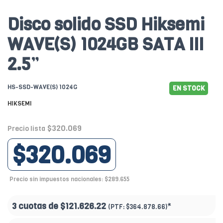
Disco solido SSD Hiksemi
WAVE(S) 1024GB SATA III
2.5”
HS-SSD-WAVE(S) 1024G
EN STOCK
HIKSEMI
$320.069
Precio lista
$320.069
Precio sin impuestos nacionales: $289.655
3 cuotas de
$121.626.22
*
(PTF:
$364.878.66)