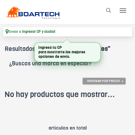
Enviar a
Ingresar CP y ciudad
Resultados para
"cricut pack tapetes"
Ingresa tu CP
para mostrarte las mejores
opciones de envío.
¿Buscas una marca en especial?
ORDENAR POR PRECIO
No hay productos que mostrar...
artículos en total